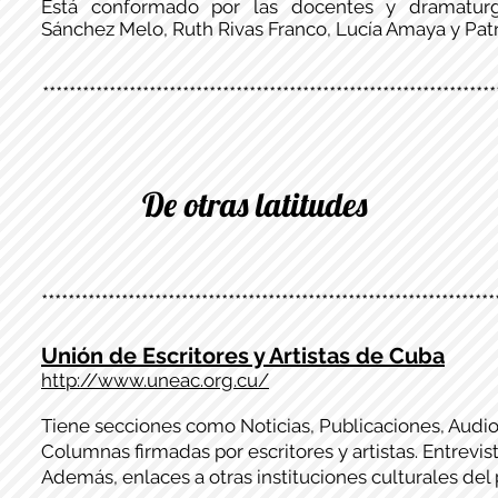
Está conformado por las docentes y dramatur
Sánchez Melo, Ruth Rivas Franco, Lucía Amaya y Patri
********************************************************************
De otras latitudes
********************************************************************
Unión de Escritores y Artistas de Cuba
http://www.uneac.org.cu/
Tiene secciones como Noticias, Publicaciones, Audio
Columnas firmadas por escritores y artistas. Entrevist
Además, enlaces a otras instituciones culturales del 