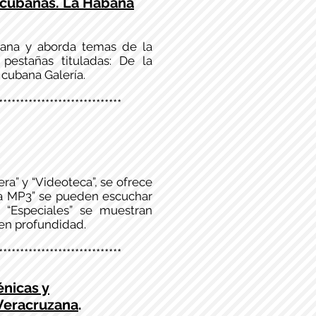
s cubanas. La Habana
bana y aborda temas de la
pestañas tituladas: De la
cubana Galería.
*****************************
era” y “Videoteca”, se ofrece
eca MP3” se pueden escuchar
 “Especiales” se muestran
 en profundidad.
*****************************
énicas y
 Veracruzana
.