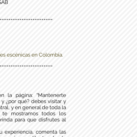
ASAB
*****************************
rtes escénicas en Colombia.
*****************************
n la página: “Mantenerte
y ¿por qué? debes visitar y
ral, y en general de toda la
, te mostramos todos los
rinda para que disfrutes al
u experiencia, comenta las