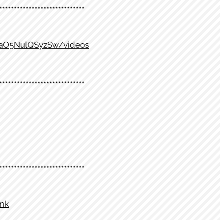
*****************************
2aO5NulQSyzSw/videos
*****************************
*****************************
cnk