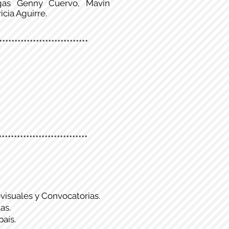
gas Genny Cuervo, Mavin
cia Aguirre.
*****************************
*****************************
visuales y Convocatorias.
as.
país.