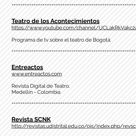
********************************************************************
Teatro de los Acontecimientos
https://www.youtube.com/channel/UCLakRkVakc
Programa de tv sobre el teatro de Bogotá.
********************************************************************
Entreactos
www.entreactos.com
Revista Digital de Teatro.
Medellín - Colombia
********************************************************************
Revista SCNK
http://revistas.udistrital.edu.co/ojs/index.php/revs