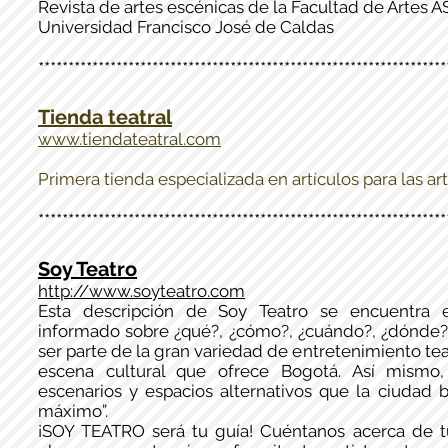
Revista de artes escénicas de la Facultad de Artes 
Universidad Francisco José de Caldas
********************************************************************
Tienda teatral
www.tiendateatral.com
Primera tienda especializada en artículos para las a
********************************************************************
Soy Teatro
http://www.soyteatro.com
Esta descripción de Soy Teatro se encuentra e
informado sobre ¿qué?, ¿cómo?, ¿cuándo?, ¿dónde? 
ser parte de la gran variedad de entretenimiento teat
escena cultural que ofrece Bogotá. Así mismo
escenarios y espacios alternativos que la ciudad b
máximo”.
¡SOY TEATRO será tu guía! Cuéntanos acerca de t