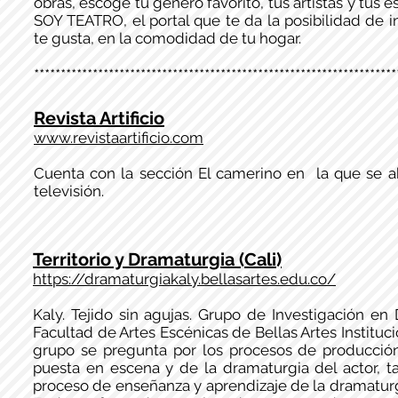
obras, escoge tu género favorito, tus artistas y tus 
SOY TEATRO, el portal que te da la posibilidad de 
te gusta, en la comodidad de tu hogar.
********************************************************************
Revista Artificio
www.revistaartificio.com
Cuenta con la sección El camerino en la que se abo
televisión.
Territorio y Dramaturgia (Cali)
https://dramaturgiakaly.bellasartes.edu.co/
Kaly. Tejido sin agujas. Grupo de Investigación en
Facultad de Artes Escénicas de Bellas Artes Institució
grupo se pregunta por los procesos de producció
puesta en escena y de la dramaturgia del actor, 
proceso de enseñanza y aprendizaje de la dramaturg