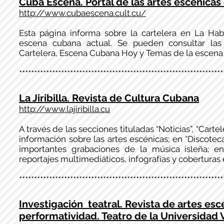
Cuba Escena. Portal de las artes escénica
http://www.cubaescena.cult.cu/
Esta página informa sobre la cartelera en La Ha
escena cubana actual. Se pueden consultar las 
Cartelera, Escena Cubana Hoy y Temas de la escena 
********************************************************************
La Jiribilla. Revista de Cultura Cubana
http://www.lajiribilla.cu
A través de las secciones tituladas “Noticias”, “Cartel
información sobre las artes escénicas; en “Discot
importantes grabaciones de la música isleña; en
reportajes multimediáticos, infografías y coberturas
********************************************************************
Investigación teatral. Revista de artes esc
performatividad. Teatro de la Universidad