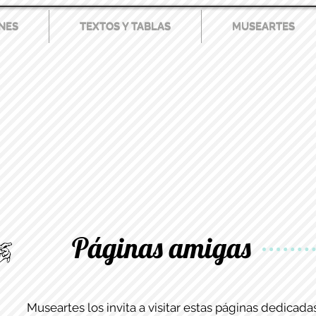
NES
TEXTOS Y TABLAS
MUSEARTES
NES
TEXTOS Y TABLAS
MUSEARTES
Páginas amigas
Museartes los invita a visitar estas páginas dedicadas