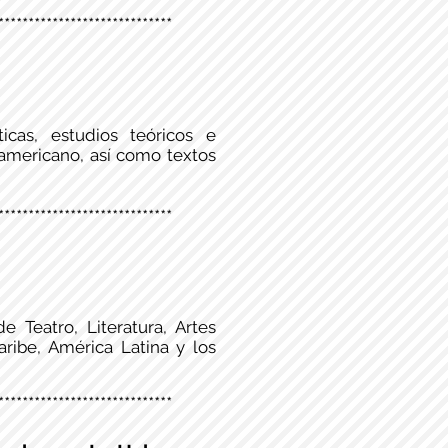
*****************************
icas, estudios teóricos e
oamericano, así como textos
*****************************
 Teatro, Literatura, Artes
aribe, América Latina y los
*****************************