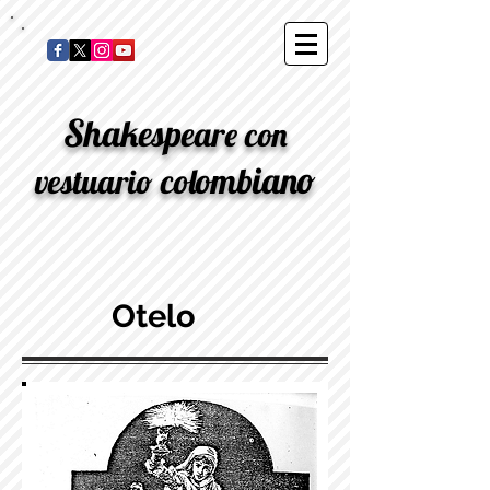
S
h
a
k
e
s
p
e
a
r
e
con
o
i
a
n
o
m
b
c
o
l
vestuario
Otelo