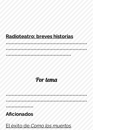
Radioteatro: breves historias
********************************************************
********************************************************
*********************************************
Por tema
********************************************************
********************************************************
*******************
Aficionados
El éxito de
Como los muertos
.