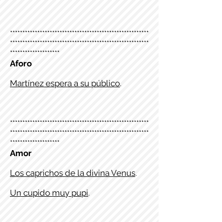
********************************************************
********************************************************
********************
Aforo
Martínez espera a su público
.
********************************************************
********************************************************
********************
Amor
Los caprichos de la divina Venus
.
Un cupido muy pupi
.