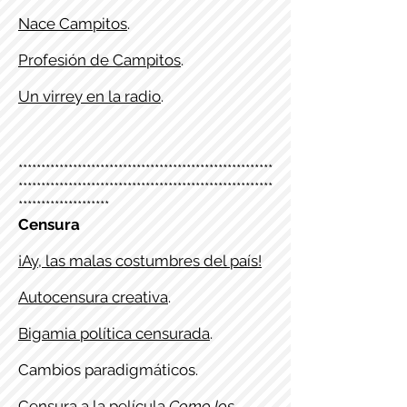
Nace Campitos
.
Profesión de Campitos
.
Un virrey en la radio
.
********************************************************
********************************************************
********************
Censura
¡Ay, las malas costumbres del país!
Autocensura creativa
.
Bigamia política censurada
.
Cambios paradigmáticos.
Censura a la película
Como los