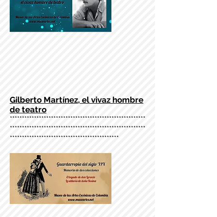
Gilberto Martínez, el vivaz hombre
de teatro
********************************************************
********************************************************
*********************************************