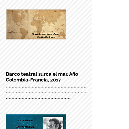
*********************************************
Barco teatral surca el mar. Año
Colombia-Francia, 2017
********************************************************
********************************************************
*********************************************