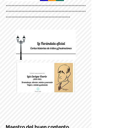
********************************************************
********************************************************
*********************************************
Maestro del buen contento.