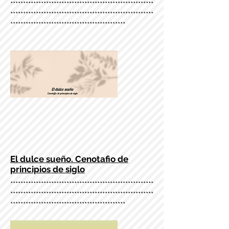
********************************************************
********************************************************
*********************************************
El dulce sueño. Cenotafio de
principios de siglo
********************************************************
********************************************************
*********************************************