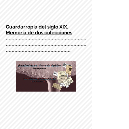
Guardarropía del siglo XIX.
Memoria de dos colecciones
********************************************************
********************************************************
*********************************************