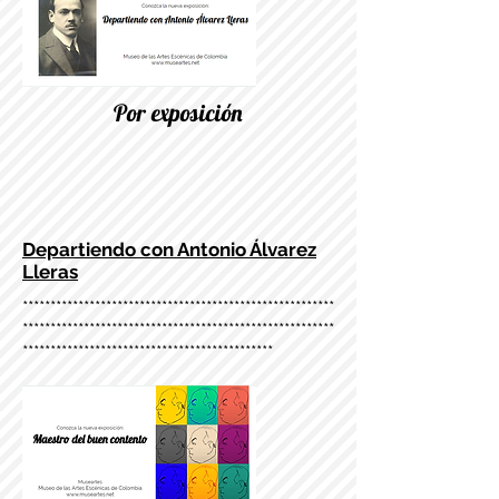
Por exposición
Departiendo con Antonio Álvarez
Lleras
********************************************************
********************************************************
*********************************************