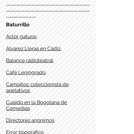
********************************************************
********************************************************
********************
Baturrillo
Actor gatuno
.
Álvarez Lleras en Cádiz.
Balance radioteatral
.
Café Leningrado
.
Campitos: coleccionista de
apelativos
.
Cupido en la Bogotana de
Comedias
Directores anónimos
Error tipográfico