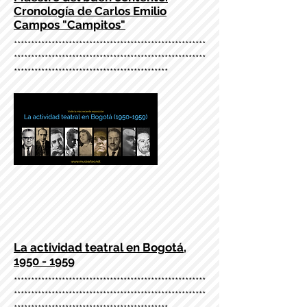
Cronología de Carlos Emilio
Campos "Campitos"
********************************************************
********************************************************
*********************************************
La actividad teatral en Bogotá,
1950 - 1959
********************************************************
********************************************************