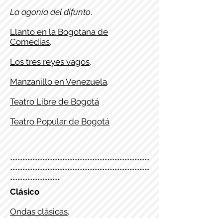
La agonía del difunto
.
Llanto en la Bogotana de
Comedias
.
Los tres reyes vagos
.
Manzanillo en Venezuela
.
Teatro Libre de Bogotá
Teatro Popular de Bogotá
********************************************************
********************************************************
********************
Clásico
Ondas clásicas
.