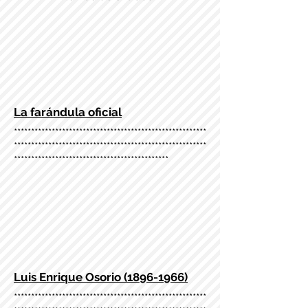
La farándula oficial
********************************************************
********************************************************
*********************************************
Luis Enrique Osorio (1896-1966)
********************************************************