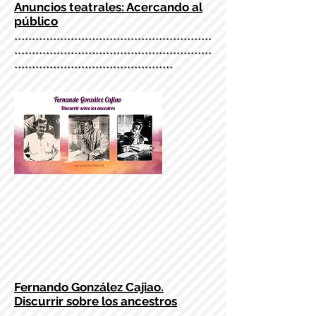
Anuncios teatrales: Acercando al
público
********************************************************
********************************************************
*********************************************
Fernando González Cajiao.
Discurrir sobre los ancestros