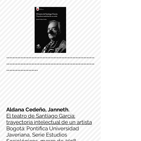
********************************************************
********************************************************
********************
Aldana Cedeño, Janneth.
El teatro de Santiago García:
trayectoria intelectual de un artista
Bogotá: Pontifica Universidad
Javeriana, Serie Estudios