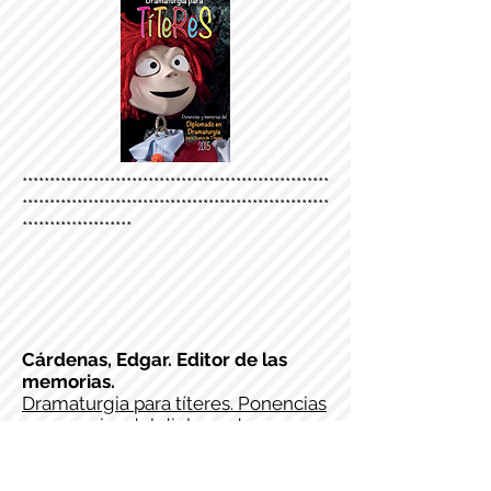
********************************************************
********************************************************
********************
Cárdenas, Edgar. Editor de las
memorias.
Dramaturgia para títeres. Ponencias
y memorias del diplomado en
dramaturgia para teatro de títeres
2015
[
1
] [
2
]