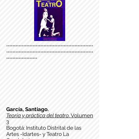
********************************************************
********************************************************
********************
García, Santiago.
Teoría y práctica del teatro
. Volumen
3
Bogotá: Instituto Distrital de las
Artes -Idartes- y Teatro La