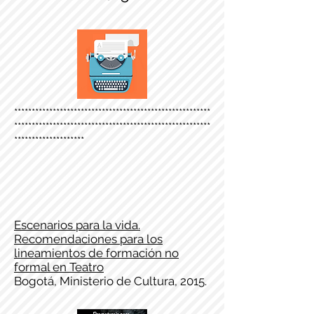
********************************************************
********************************************************
********************
Escenarios para la vida.
Recomendaciones para los
lineamientos de formación no
formal en Teatro
Bogotá, Ministerio de Cultura, 2015.