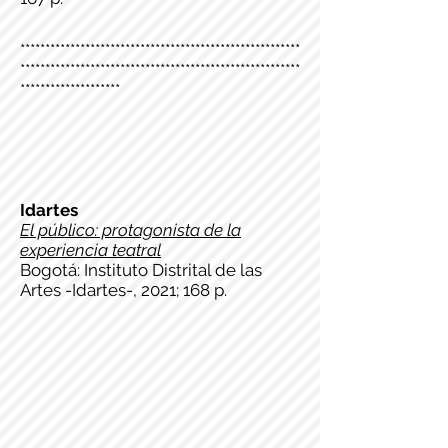
********************************************************
********************************************************
********************
Idartes
El público: protagonista de la
experiencia teatral
Bogotá: Instituto Distrital de las
Artes -Idartes-, 2021; 168 p.