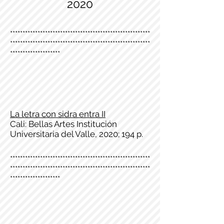
2020
********************************************************
********************************************************
********************
La letra con sidra entra II
Cali: Bellas Artes Institución
Universitaria del Valle, 2020; 194 p.
********************************************************
********************************************************
********************