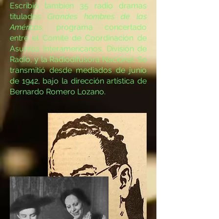
Escribió también 35 radio dramas
titulados
Grandes hombres de las
Américas
, programa concertado
entre el Comité de Coordinación de
Asuntos Interamericanos. División de
Radio, y la Radiodifusora Nacional. Se
transmitió desde mediados de junio
de 1942, bajo la dirección artística de
Bernardo Romero Lozano.