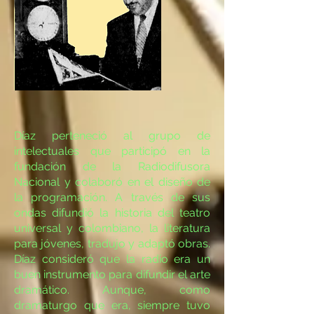
Díaz perteneció al grupo de
intelectuales que participó en la
fundación de la Radiodifusora
Nacional y colaboró en el diseño de
la programación. A través de sus
ondas difundió la historia del teatro
universal y colombiano, la literatura
para jóvenes, tradujo y adaptó obras.
Díaz consideró que la radio era un
buen instrumento para difundir el arte
dramático. Aunque, como
dramaturgo que era, siempre tuvo