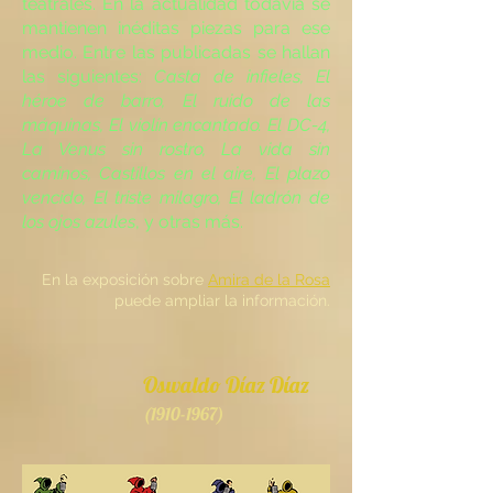
teatrales. En la actualidad todavía se
mantienen inéditas piezas para ese
medio. Entre las publicadas se hallan
las siguientes:
Casta de infieles, El
héroe de barro, El ruido de las
máquinas, El violín encantado. El DC-4,
La Venus sin rostro, La vida sin
caminos, Castillos en el aire, El plazo
vencido, El triste milagro, El ladrón de
los ojos azules
, y otras más.
En la exposición sobre
Amira de la Rosa
puede ampliar la información.
Oswaldo Díaz Díaz
(1910-1967)