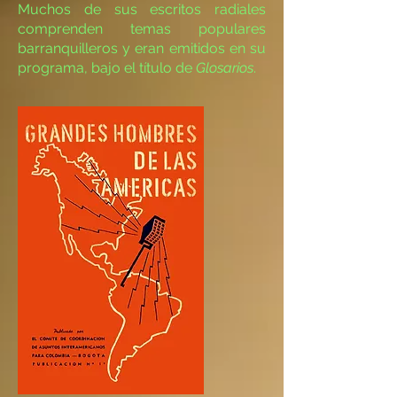
Muchos de sus escritos radiales
comprenden temas populares
barranquilleros y eran emitidos en su
programa, bajo el título de
Glosarios
.