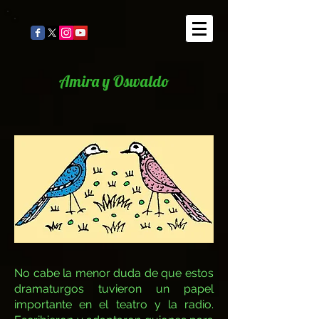
Amira y Oswaldo
No cabe la menor duda de que estos
dramaturgos tuvieron un papel
importante en el teatro y la radio.