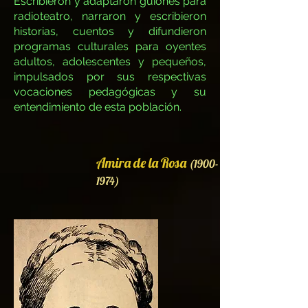
Escribieron y adaptaron guiones para
radioteatro, narraron y escribieron
historias, cuentos y difundieron
programas culturales para oyentes
adultos, adolescentes y pequeños,
impulsados por sus respectivas
vocaciones pedagógicas y su
entendimiento de esta población.
Amira de la Rosa
(1900-
1974)