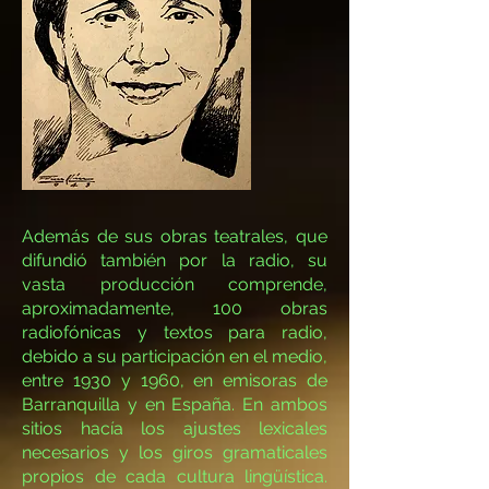
Además de sus obras teatrales, que
difundió también por la radio, su
vasta producción comprende,
aproximadamente, 100 obras
radiofónicas y textos para radio,
debido a su participación en el medio,
entre 1930 y 1960, en emisoras de
Barranquilla y en España. En ambos
sitios hacía los ajustes lexicales
necesarios y los giros gramaticales
propios de cada cultura lingüística.