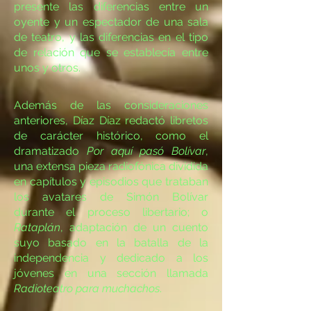
presente las diferencias entre un
oyente y un espectador de una sala
de teatro, y las diferencias en el tipo
de relación que se establecía entre
unos y otros.
Además de las consideraciones
anteriores, Díaz Díaz redactó libretos
de carácter histórico, como el
dramatizado
Por aquí pasó Bolívar
,
una extensa pieza radiofónica dividida
en capítulos y episodios que trataban
los avatares de Simón Bolívar
durante el proceso libertario; o
Rataplán
, adaptación de un cuento
suyo basado en la batalla de la
independencia y dedicado a los
jóvenes en una sección llamada
Radioteatro para muchachos
.