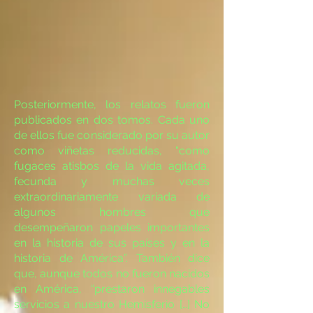
Posteriormente, los relatos fueron
publicados en dos tomos. Cada uno
de ellos fue considerado por su autor
como viñetas reducidas, “como
fugaces atisbos de la vida agitada,
fecunda y muchas veces
extraordinariamente variada de
algunos hombres que
desempeñaron papeles importantes
en la historia de sus países y en la
historia de América”. También dice
que, aunque todos no fueron nacidos
en América, “prestaron innegables
servicios a nuestro Hemisferio […] No