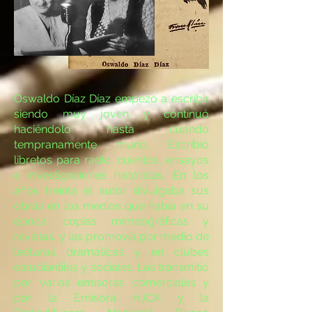
Oswaldo Díaz Díaz empezó a escribir
siendo muy joven y continuó
haciéndolo hasta cuando
tempranamente murió. Escribió
libretos para radio, cuentos, ensayos
e investigaciones históricas. En los
años treinta el autor divulgaba sus
obras en los medios que había en su
época: copias mimeográficas y
revistas, y las promovía por medio de
lecturas dramáticas y en clubes
estudiantiles y sociales. Las transmitió
por varias emisoras comerciales y
por la Emisora HJCK y la