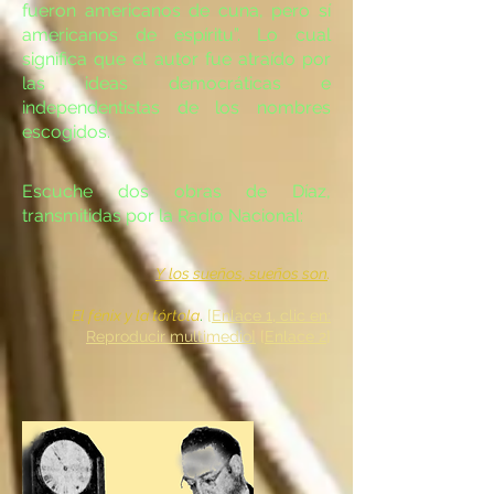
fueron americanos de cuna, pero sí
americanos de espíritu”. Lo cual
significa que el autor fue atraído por
las ideas democráticas e
independentistas de los nombres
escogidos.
Escuche dos obras de Díaz,
transmitidas por la Radio Nacional:
Y los sueños, sueños son
.
El fénix y la tórtola
.
[
Enlace 1, clic en:
Reproducir multimedio]
[
Enlace 2
]