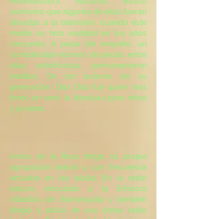
Radiodifusora Nacional. Buscó
asimismo que algunas de ellas fueran
llevadas a la televisión, cuando este
medio se hizo realidad en los años
cincuenta. A pesar del empeño, un
considerable número de piezas, entre
ellas radiofónicas, permanecieron
inéditas. De los autores de su
generación, Díaz Díaz fue quien más
tomó en serio la literatura para niños
y jóvenes.
Amira de la Rosa dirigía su propia
agrupación teatral y con frecuencia
actuaba en las tablas. En la radio
estuvo vinculada a la Emisora
Atlántico de Barranquilla y también
dirigió y actuó en sus obras radio