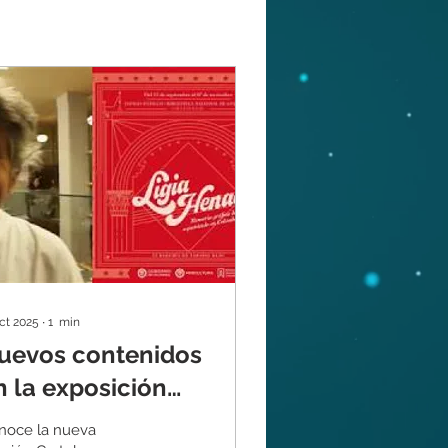
oct 2025
∙
1
min
uevos contenidos
n la exposición
Carteles de teatro"
noce la nueva