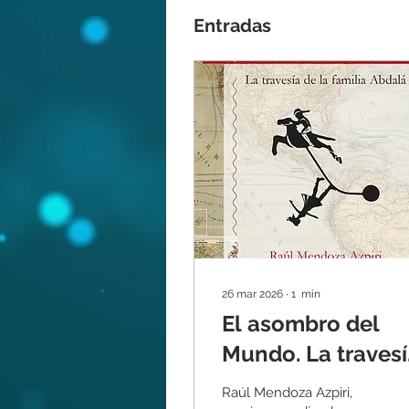
Entradas
26 mar 2026
∙
1
min
El asombro del
Mundo. La travesí
de la familia
Raúl Mendoza Azpiri,