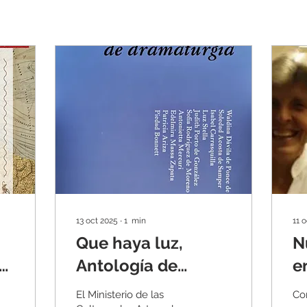
13 oct 2025
∙
1
min
11 
Que haya luz,
N
a
Antología de
e
dramaturgia
"
El Ministerio de las
Co