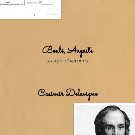
Boulé, Auguste
Jusepo el veronés
Casimir Delavigne