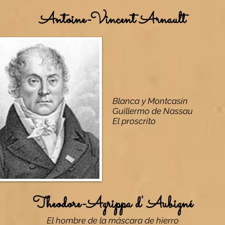
Antoine-Vincent Arnault
Blanca y Montcasín
Guillermo de Nassau
El proscrito
Theodore-Agrippa d' Aubigné
El hombre de la máscara de hierro