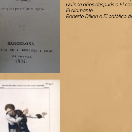
Quince años después o El cam
El diamante
Roberto Dillon o El católico d