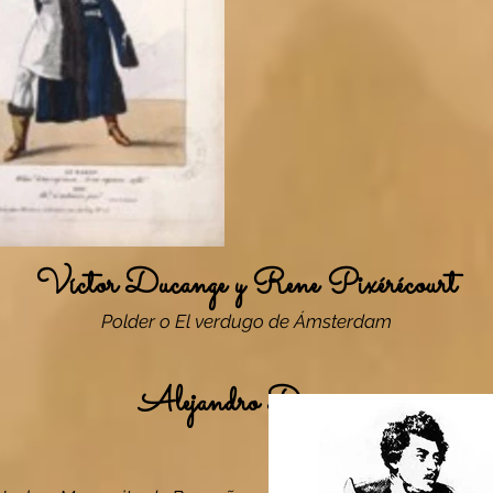
Víctor Ducange y Rene Pixérécourt
Polder o El verdugo de Ámsterdam
Alejandro Dumas