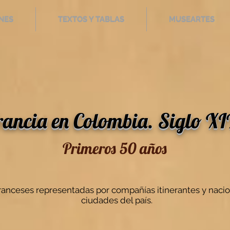
NES
TEXTOS Y TABLAS
MUSEARTES
NES
TEXTOS Y TABLAS
MUSEARTES
rancia en Colombia. Siglo X
Primeros 50 años
ranceses representadas por compañías itinerantes y nacio
ciudades del país.