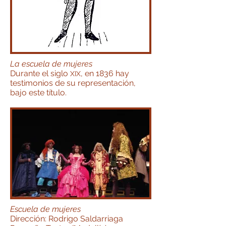
La escuela de mujeres
Durante el siglo
, en 1836 hay
XIX
testimonios de su representación,
bajo este título.
Escuela de mujeres
Dirección: Rodrigo Saldarriaga