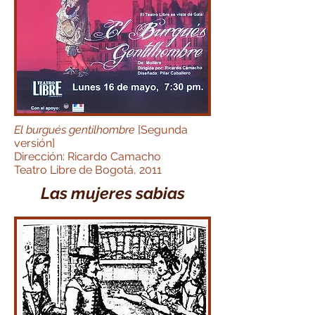
El burgués gentilhombre
[Segunda
versión]
Dirección: Ricardo Camacho
Teatro Libre de Bogotá, 2011
Las mujeres sabias