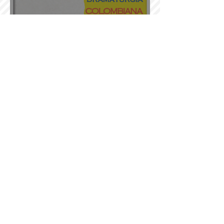
Nuevos contenidos en la
exposición "Carteles de
teatro"
En la mira la dramaturgia
colombiana actual
Las tablas bogotanas